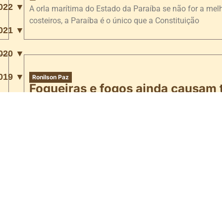
022 ▼
A orla marítima do Estado da Paraíba se não for a melh
costeiros, a Paraíba é o único que a Constituição
021 ▼
020 ▼
019 ▼
Ronilson Paz
Fogueiras e fogos ainda causam 
festejos juninos
22/06/2022
Em plena segunda década do século XXI, as fogueiras 
população das pequenas e grandes cidades que tradic
Ronilson Paz
Festa Anual das Árvores começa
Regiões Norte e Nordeste