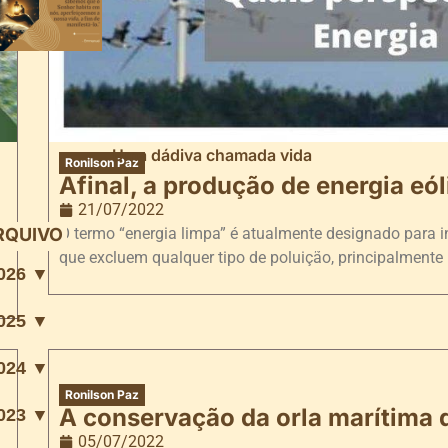
Uma dádiva chamada vida
Ronilson Paz
Afinal, a produção de energia eó
21/07/2022
RQUIVO
O termo “energia limpa” é atualmente designado para i
que excluem qualquer tipo de poluição, principalmente
026 ▼
025 ▼
024 ▼
Ronilson Paz
A conservação da orla marítima 
023 ▼
05/07/2022