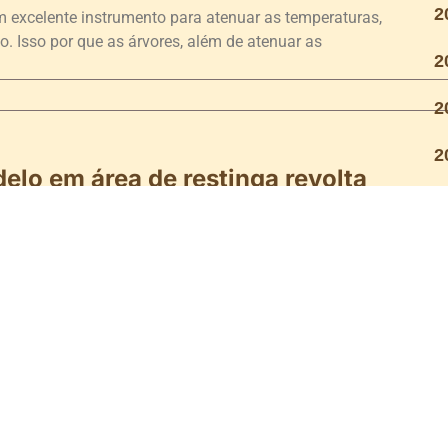
2
m excelente instrumento para atenuar as temperaturas,
. Isso por que as árvores, além de atenuar as
2
2
2
elo em área de restinga revolta
s imediações da Praia de Ponta de Campina, no Município de
efeitura para a construção de
is de estimação que merecem donos