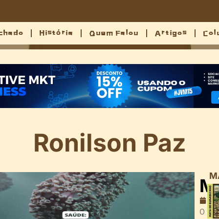
chado
História
Quem Falou
Artigos
Col
Ronilson Paz
M
Ma
16
O Bra