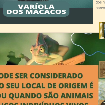
dos m
parec