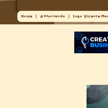
Home
Assuntando
João Vicente Ma