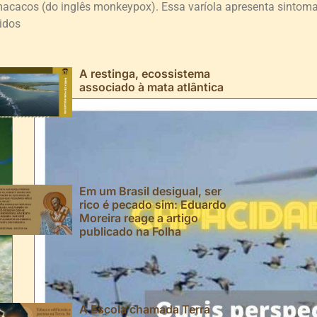
acacos (do inglês monkeypox). Essa varíola apresenta sintom
idos
A restinga, ecossistema
associado à mata atlântica
Em um Brasil desigual, ser
rico é pecado sim: Eduardo
Moreira reage a artigo
publicado na Folha
A Escola chamada Terra