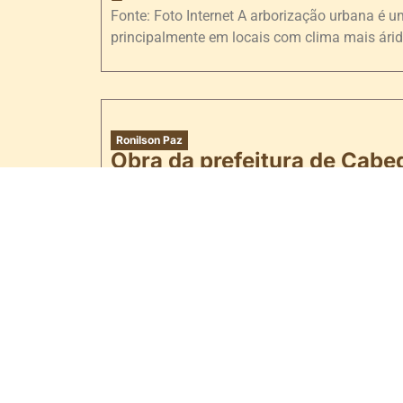
Fonte: Foto Internet A arborização urbana é u
principalmente em locais com clima mais árido
Ronilson Paz
Obra da prefeitura de Cabed
população
29/06/2022
Desde o início deste mês que a população da
Cabedelo-PB, estão revoltados com obra da pr
Ronilson Paz
Os gatos são ótimos anima
responsáveis