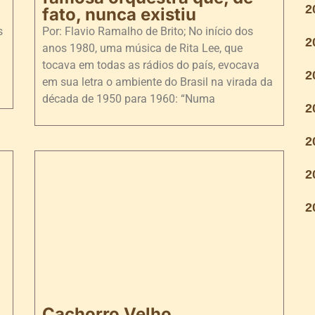
2
fato, nunca existiu
s
Por: Flavio Ramalho de Brito; No início dos
2
anos 1980, uma música de Rita Lee, que
tocava em todas as rádios do país, evocava
2
em sua letra o ambiente do Brasil na virada da
década de 1950 para 1960: “Numa
2
2
2
2
Cachorro Velho