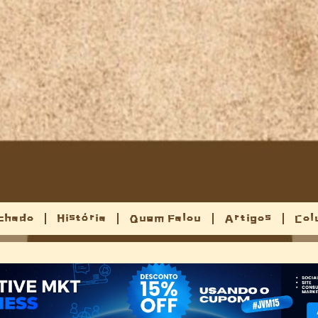
chado
História
Quem Falou
Artigos
Col