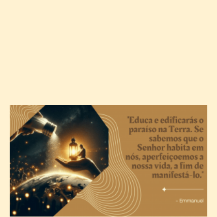
A
c
T