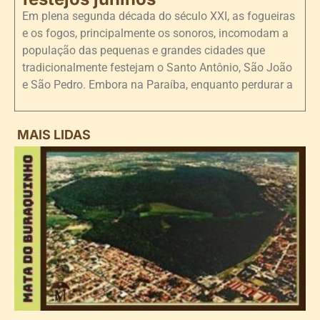
Em plena segunda década do século XXI, as fogueiras
e os fogos, principalmente os sonoros, incomodam a
população das pequenas e grandes cidades que
tradicionalmente festejam o Santo Antônio, São João
e São Pedro. Embora na Paraíba, enquanto perdurar a
MAIS LIDAS
i
d
B
n
d
P