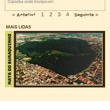
Copaóba onde morejavam
« Anterior
1
2
3
4
Seguinte »
MAIS LIDAS
i
d
B
n
d
P