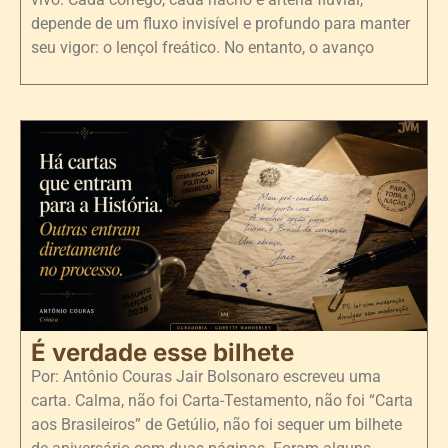
depende de um fluxo invisível e profundo para manter
seu vigor: o lençol freático. No entanto, o avanço
É verdade esse bilhete
Por: Antônio Couras Jair Bolsonaro escreveu uma
carta. Calma, não foi Carta-Testamento, não foi “Carta
aos Brasileiros” de Getúlio, não foi sequer um bilhete