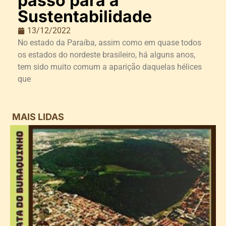
passo para a
Sustentabilidade
13/12/2022
No estado da Paraíba, assim como em quase todos
os estados do nordeste brasileiro, há alguns anos,
tem sido muito comum a aparição daquelas hélices
que
MAIS LIDAS
i
d
B
n
d
P