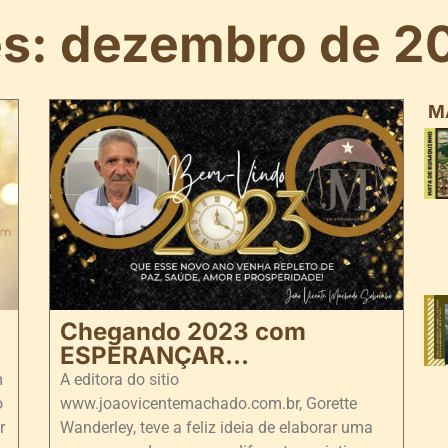
s: dezembro de 2
M
Chegando 2023 com
ESPERANÇAR…
m
A editora do sitio
o
www.joaovicentemachado.com.br, Gorette
r
Wanderley, teve a feliz ideia de elaborar uma