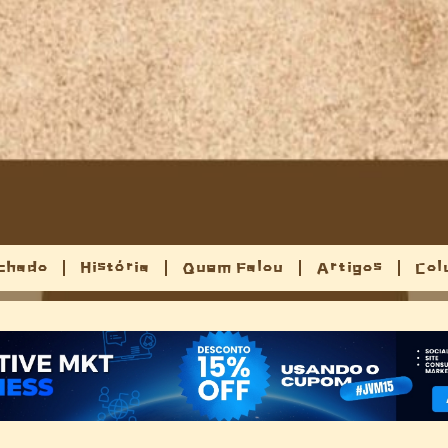
chado
História
Quem Falou
Artigos
Col