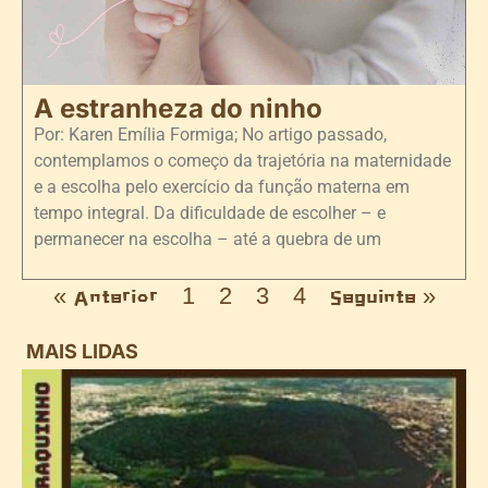
A estranheza do ninho
Por: Karen Emília Formiga; No artigo passado,
contemplamos o começo da trajetória na maternidade
e a escolha pelo exercício da função materna em
tempo integral. Da dificuldade de escolher – e
permanecer na escolha – até a quebra de um
« Anterior
1
2
3
4
Seguinte »
MAIS LIDAS
i
d
B
n
d