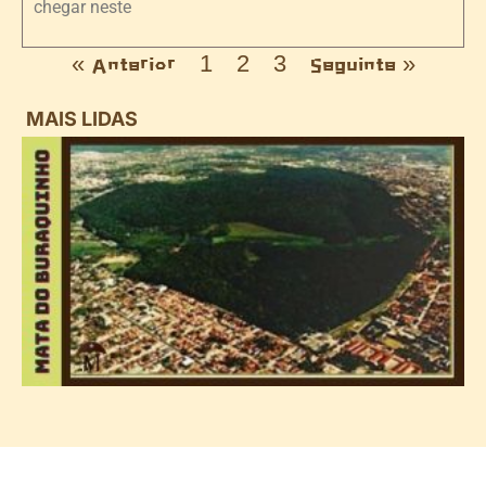
chegar neste
« Anterior
1
2
3
Seguinte »
MAIS LIDAS
i
d
B
n
d
P