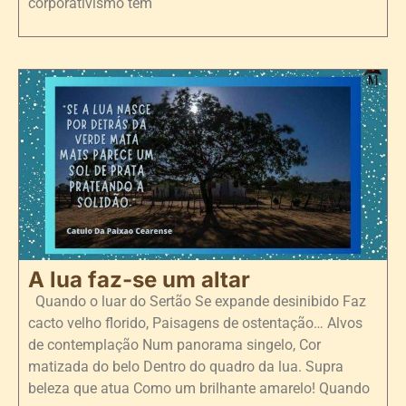
corporativismo tem
A lua faz-se um altar
Quando o luar do Sertão Se expande desinibido Faz
cacto velho florido, Paisagens de ostentação… Alvos
de contemplação Num panorama singelo, Cor
matizada do belo Dentro do quadro da lua. Supra
beleza que atua Como um brilhante amarelo! Quando