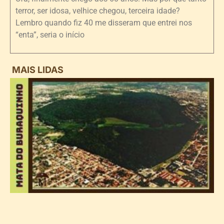
terror, ser idosa, velhice chegou, terceira idade?
Lembro quando fiz 40 me disseram que entrei nos
“enta”, seria o início
MAIS LIDAS
i
d
B
n
d
P