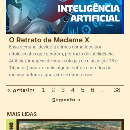
O Retrato de Madame X
Essa semana, devido a crimes cometidos por
adolescentes que geraram, por meio de Inteligência
Artificial, imagens de suas colegas de classe (de 13 e
14 anos!) nuas, e mais alguns outros ocorridos da
mesma natureza que vem se dando com
« Anterior
1
2
3
4
5
6
…
38
Seguinte »
MAIS LIDAS
i