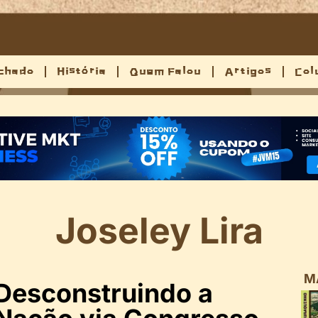
chado
História
Quem Falou
Artigos
Col
Joseley Lira
M
Desconstruindo a