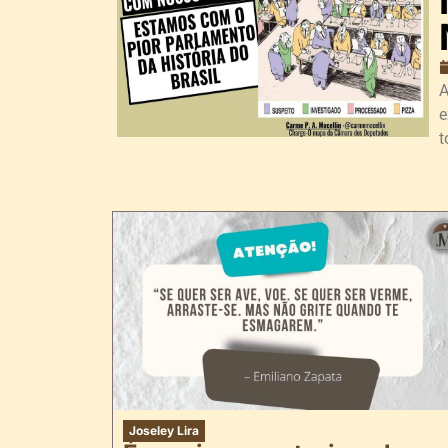
A
e
t
Joseley Lira