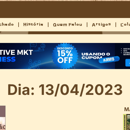
chado
História
Quem Falou
Artigos
Col
Dia: 13/04/2023
M