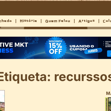
chado
História
Quem Falou
Artigos
Col
Etiqueta: recursso
M