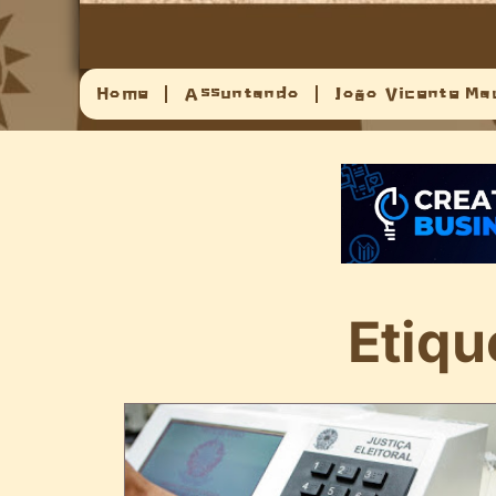
Home
Assuntando
João Vicente Ma
Etiqu