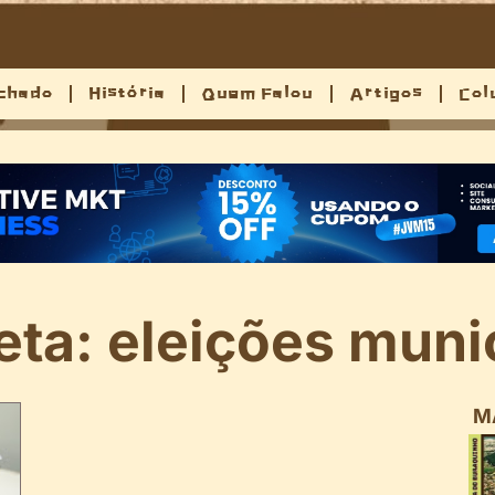
chado
História
Quem Falou
Artigos
Col
eta: eleições muni
M