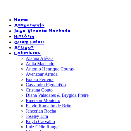
Home
Assuntando
João Vicente Machado
História
Quem Falou
Artigos
Colunistas
Alanna Aléssia
Anita Machado
Antonio Henrique Couras
Avenzoar Arruda
Bodão Ferreira
Cassandra Figueirêdo
Cristina Couto
Diana Valadares & Brygida Freire
Emerson Monteiro
Flavio Ramalho de Brito
Jancerlan Rocha
Joseley Lira
Keyla Carvalho
Luiz Célio Rangel