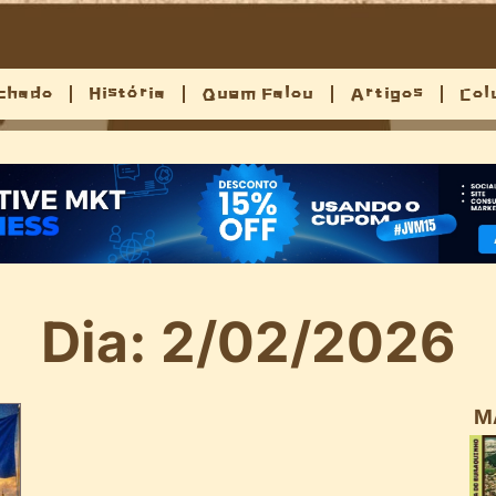
chado
História
Quem Falou
Artigos
Col
Dia: 2/02/2026
M