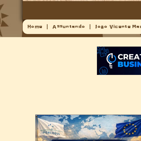
Home
Assuntando
João Vicente Ma