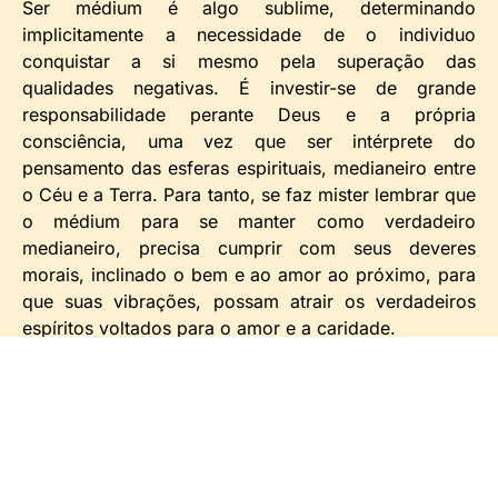
Ser médium é algo sublime, determinando
implicitamente a necessidade de o individuo
conquistar a si mesmo pela superação das
qualidades negativas. É investir-se de grande
responsabilidade perante Deus e a própria
consciência, uma vez que ser intérprete do
pensamento das esferas espirituais, medianeiro entre
o Céu e a Terra. Para tanto, se faz mister lembrar que
o médium para se manter como verdadeiro
medianeiro, precisa cumprir com seus deveres
morais, inclinado o bem e ao amor ao próximo, para
que suas vibrações, possam atrair os verdadeiros
espíritos voltados para o amor e a caridade.
São essas as diferenças da prática da mediunidade
com Jesus, e a mediunidade utilizada como
profissão. O Médium pode ver os espíritos, mas pode
não contar com a assistência da Divindade Superior.