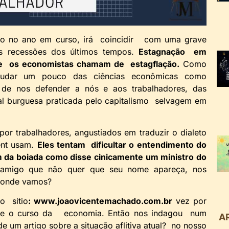
ho no ano em curso, irá coincidir com uma grave
 recessões dos últimos tempos.
Estagnação em
que os economistas chamam de estagflação.
Como
tudar um pouco das ciências econômicas como
o de nos defender a nós e aos trabalhadores, das
ral burguesa praticada pelo capitalismo selvagem em
or trabalhadores, angustiados em traduzir o dialeto
ment usam.
Eles tentam dificultar o entendimento do
em da boiada como disse cinicamente um ministro do
migo que não quer que seu nome apareça, nos
 aonde vamos?
o sitio
: www.joaovicentemachado.com.br
vez por
bre o curso da economia. Então nos indagou num
A
e um artigo sobre a situação aflitiva atual? no nosso