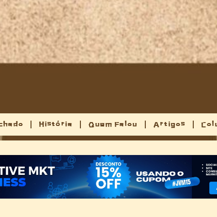
chado
História
Quem Falou
Artigos
Col