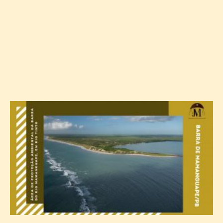
A
e
a
m
a