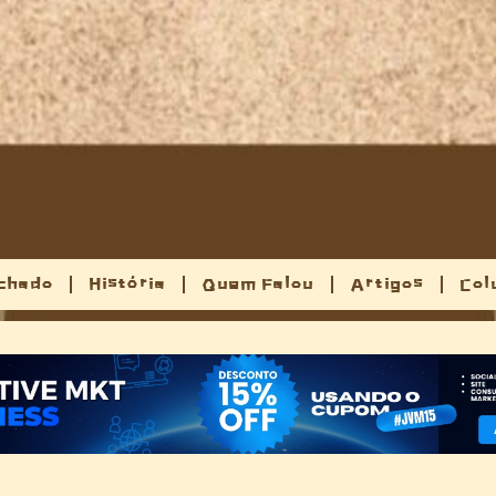
chado
História
Quem Falou
Artigos
Col