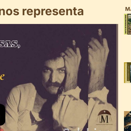
 nos representa
M