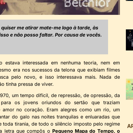
 quiser me atirar mate-me logo à tarde, às
sso e não posso faltar. Por causa de vocês.
ão estava interessada em nenhuma teoria, nem em
mesmo era nos sucessos da telona que exibiam filmes
ca pelo novo, e isso interessava mais. Nada de
o tinha pressa de viver.
70, um tempo difícil, de repressão, de opressão, da
e para os jovens oriundos do sertão que traziam
e amor no coração. Eram alegres como um rio, um
tar do galo nas noites tranquilas e enluaradas que
 toda tirania, de todo o silêncio imposto pelo regime
A
na letra que compôs o
Pequeno Mapa do Tempo, o