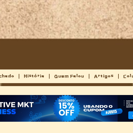
chado
História
Quem Falou
Artigos
Col