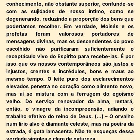
conhecimento, não obstante superior, confunde-se
com as sujidades de nosso íntimo, como se
degenerando, reduzindo a proporção dos bens que
poderíamos recolher. Em verdade, Moisés e os
profetas foram valorosos portadores de
mensagens divinas, mas os descendentes do povo
escolhido não purificaram suficientemente o
receptáculo vivo do Espirito para recebe-las. É por
isso que os nossos contemporâneos são justos e
injustos, crentes e incrédulos, bons e maus ao
mesmo tempo. O leite puro dos esclarecimentos
elevados penetra no coração como alimento novo,
mas aí se mistura com a ferrugem do egoísmo
velho. Do serviço renovador da alma, restará,
então, o vinagre da incompreensão, adiando o
trabalho efetivo do reino de Deus. (…) – O orvalho
num lírio alvo é diamante celeste, mas na poeira da
estrada, é gota lamacenta. Não te esqueças dessa
verdade simples e clara de natureza.