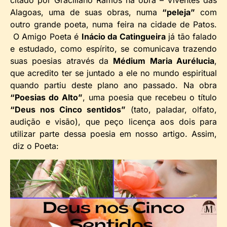
citado por Graciliano Ramos na obra – Viventes das
Alagoas, uma de suas obras, numa
“peleja”
com
outro grande poeta, numa feira na cidade de Patos.
O Amigo Poeta é
Inácio da Catingueira
já tão falado
e estudado, como espírito, se comunicava trazendo
suas poesias através da
Médium Maria Aurélucia
,
que acredito ter se juntado a ele no mundo espiritual
quando partiu deste plano ano passado. Na obra
“Poesias do Alto”
, uma poesia que recebeu o título
“Deus nos Cinco sentidos”
(tato, paladar, olfato,
audição e visão), que peço licença aos dois para
utilizar parte dessa poesia em nosso artigo. Assim,
diz o Poeta: