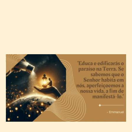
A
c
T