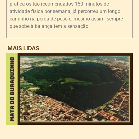
pratica os tão recomendados 150 minutos de
atividade física por semana, já percorreu um longo
caminho na perda de peso e, mesmo assim, sempre
que sobe à balança tem a sensação
MAIS LIDAS
i
d
B
n
d
P