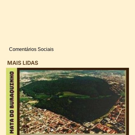
Comentários Sociais
MAIS LIDAS
i
d
B
n
d
P