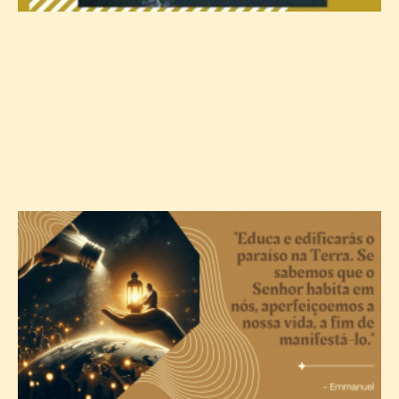
A
c
T