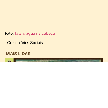
Foto:
lata d’agua na cabeça
Comentários Sociais
MAIS LIDAS
i
d
B
n
d
P