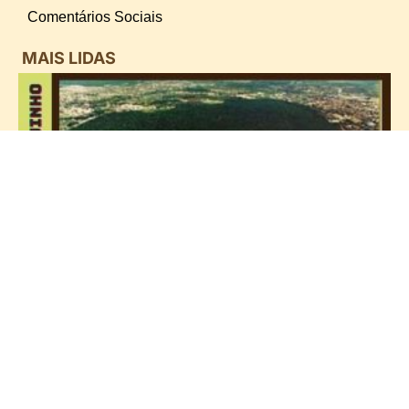
Comentários Sociais
MAIS LIDAS
i
d
B
n
d
P