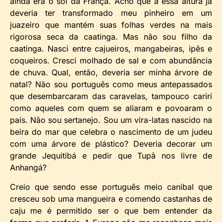
ainda era o sol da França. Acho que a essa altura já
deveria ter transformado meu pinheiro em um
juazeiro que mantém suas folhas verdes na mais
rigorosa seca da caatinga. Mas não sou filho da
caatinga. Nasci entre cajueiros, mangabeiras, ipês e
coqueiros. Cresci molhado de sal e com abundância
de chuva. Qual, então, deveria ser minha árvore de
natal? Não sou português como meus antepassados
que desembarcaram das caravelas, tampouco cariri
como aqueles com quem se aliaram e povoaram o
país. Não sou sertanejo. Sou um vira-latas nascido na
beira do mar que celebra o nascimento de um judeu
com uma árvore de plástico? Deveria decorar um
grande Jequitibá e pedir que Tupã nos livre de
Anhangá?
Creio que sendo esse português meio canibal que
cresceu sob uma mangueira e comendo castanhas de
caju me é permitido ser o que bem entender da