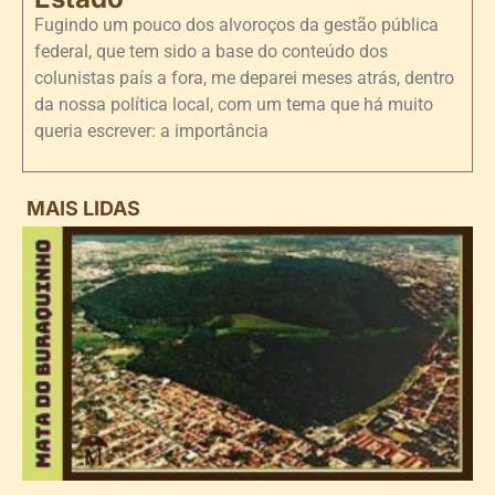
Fugindo um pouco dos alvoroços da gestão pública
federal, que tem sido a base do conteúdo dos
colunistas país a fora, me deparei meses atrás, dentro
da nossa política local, com um tema que há muito
queria escrever: a importância
MAIS LIDAS
i
d
B
n
d
P