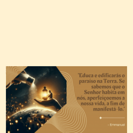
A
c
T