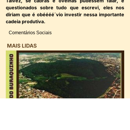
Talvez, se cabras e ovelhas pudessem falar, e
questionados sobre tudo que escrevi, eles nos
diriam que é obéééé´vio investir nessa importante
cadeia produtiva.
Comentários Sociais
MAIS LIDAS
i
d
B
n
d
P