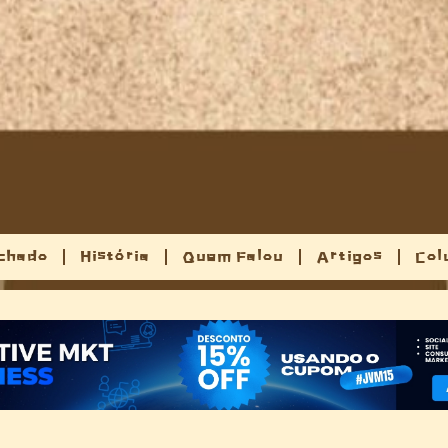
chado
História
Quem Falou
Artigos
Col