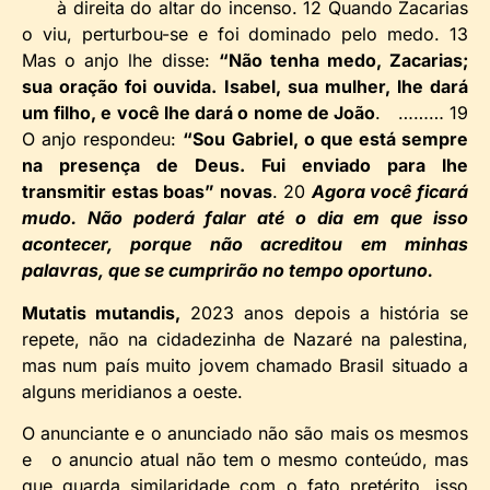
à direita do altar do incenso. 12 Quando Zacarias
o viu, perturbou-se e foi dominado pelo medo. 13
Mas o anjo lhe disse:
“Não tenha medo, Zacarias;
sua oração foi ouvida. Isabel, sua mulher, lhe dará
um filho, e você lhe dará o nome de João
. ……… 19
O anjo respondeu:
“Sou Gabriel, o que está sempre
na presença de Deus. Fui enviado para lhe
transmitir estas boas” novas
. 20
Agora você ficará
mudo. Não poderá falar até o dia em que isso
acontecer, porque não acreditou em minhas
palavras, que se cumprirão no tempo oportuno.
Mutatis mutandis,
2023 anos depois a história se
repete, não na cidadezinha de Nazaré na palestina,
mas num país muito jovem chamado Brasil situado a
alguns meridianos a oeste.
O anunciante e o anunciado não são mais os mesmos
e o anuncio atual não tem o mesmo conteúdo, mas
que guarda similaridade com o fato pretérito, isso