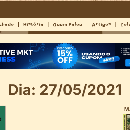
chado
História
Quem Falou
Artigos
Col
Dia: 27/05/2021
M