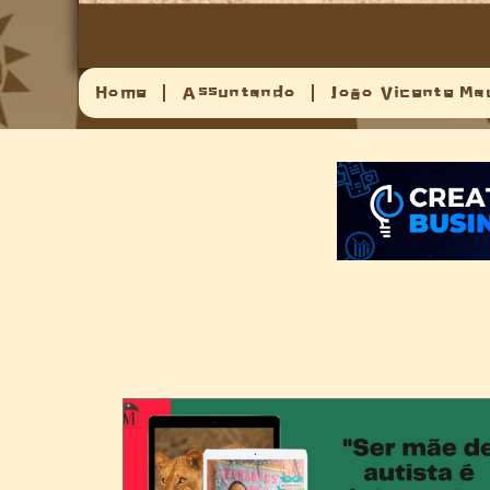
Home
Assuntando
João Vicente Ma