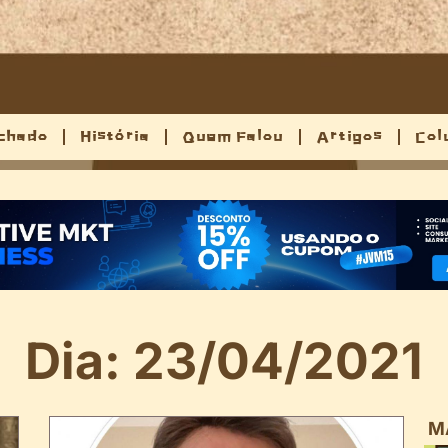
chado
História
Quem Falou
Artigos
Col
Dia: 23/04/2021
M