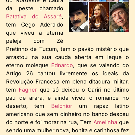
do Nordeste e cabra
da peste chamado
Patativa do Assaré
,
tem Cego Aderaldo
que viveu a eterna
peleja com Zé
Pretinho de Tucum, tem o pavão mistério que
arrastou na sua cauda aberta em leque o
eterno moleque
Ednardo
, que se valendo do
Artigo 26 cantou livremente os ideais da
Revolução Francesa em plena ditadura militar,
tem
Fagner
que só deixou o Cariri no último
pau de arara, e ainda viveu o romance no
deserto, tem
Belchior
um rapaz latino
americano que sem dinheiro no banco desceu
do norte e foi morar na rua, Tem
Amelinha
que
sendo uma mulher nova, bonita e carinhosa fez