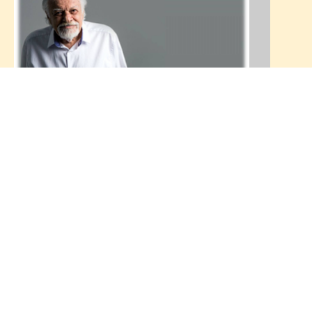
Homenagem a Sergio Ricardo feita
por Rolando Boldrin no dia da morte
do compositor
Mundo Velho Sem Porteira (Sergio
Ricardo)
Homenagem a Sergio Ricardo feita por Rolando Boldrin no dia
da morte do compositor