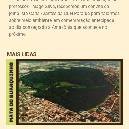
professor Thiago Silva, recebemos um convite da
jornalista Carla Arantes da CBN Paraíba para falarmos
sobre meio ambiente, em comemoração antecipada
ao dia consagrado à Amazônia que acontece no
próximo
MAIS LIDAS
i
d
B
n
d
P