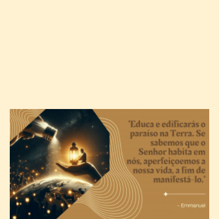
A
c
T