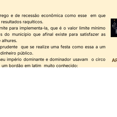
prego e de recessão econômica como esse em que
 resultados raquíticos.
ite para implementa-la, que é o valor limite mínimo
 do município que afinal existe para satisfazer as
 alhures.
 prudente que se realize uma festa como essa a um
dinheiro público.
eu império dominante e dominador usavam o circo
A
m um bordão em latim muito conhecido:
2
ão pão e circo. Ou seja, se faltar-lhes pão deem-lhes
2
o na Cidade Maravilhosa, esse espetáculo fantástico
?
2
ruir o ano de 2020 em nosso favor.
2