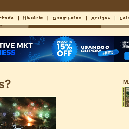
chado
História
Quem Falou
Artigos
Col
s?
M