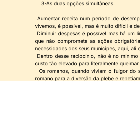
3-As duas opções simultâneas.
Aumentar receita num período de desem
vivemos, é possível, mas é muito difícil e de
Diminuir despesas é possível mas há um lim
que não comprometa as ações obrigatórias
necessidades dos seus munícipes, aqui, ali e
Dentro desse raciocínio, não é no mínimo
custo tão elevado para literalmente queimar 
Os romanos, quando viviam o fulgor do s
romano para a diversão da plebe e repetia
“
Panes e circenses
” que tinha por traduç
circo.
Como entre outras coisas está faltando pã
e belo poderia ser classificado como o que
Tenhamos todos nós a capacidade de const
Comentários Sociais