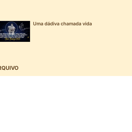
Uma dádiva chamada vida
RQUIVO
026 ▼
025 ▼
024 ▼
023 ▼