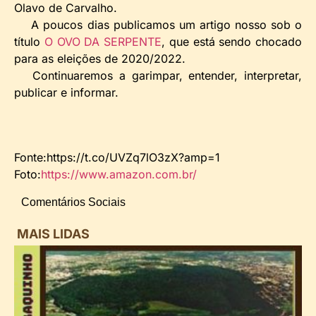
Olavo de Carvalho.
A poucos dias publicamos um artigo nosso sob o
título
O OVO DA SERPENTE
, que está sendo chocado
para as eleições de 2020/2022.
Continuaremos a garimpar, entender, interpretar,
publicar e informar.
Fonte:https://t.co/UVZq7lO3zX?amp=1
Foto:
https://www.amazon.com.br/
Comentários Sociais
MAIS LIDAS
i
d
B
n