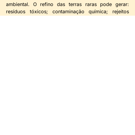
ambiental. O refino das terras raras pode gerar:
resíduos tóxicos; contaminação química; rejeitos
radioativos; degradação hídrica, etc.
A própria China que no passado em muito já agrediu
o meio ambiente, na época contemporânea ainda
enfrenta sérios passivos ambientais em regiões
mineradoras. Portanto, a discussão não deve derivar
para simplificações, nem exploração desenfreada;
nem proibição absoluta.