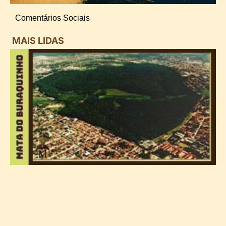
Comentários Sociais
MAIS LIDAS
i
d
B
n
d
P