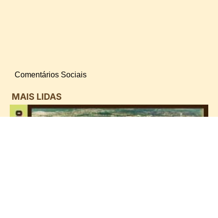
Comentários Sociais
MAIS LIDAS
i
d
B
n
d
P