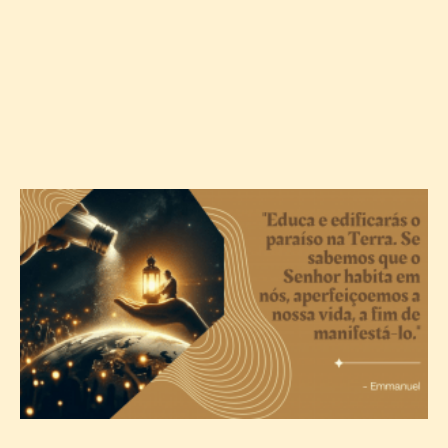
A
c
T