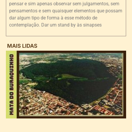
pensar e sim apenas observar sem julgamentos, sem
pensamentos e sem quaisquer elementos que possam
dar algum tipo de forma à esse método de
contemplação. Dar um stand by às sinapses
MAIS LIDAS
i
d
B
n
d
P