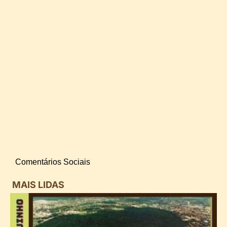
Comentários Sociais
MAIS LIDAS
i
d
B