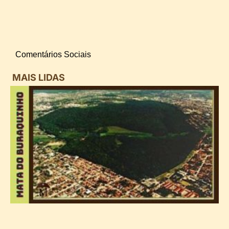
Comentários Sociais
MAIS LIDAS
i
d
B
n
d
P