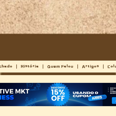
chado
História
Quem Falou
Artigos
Col