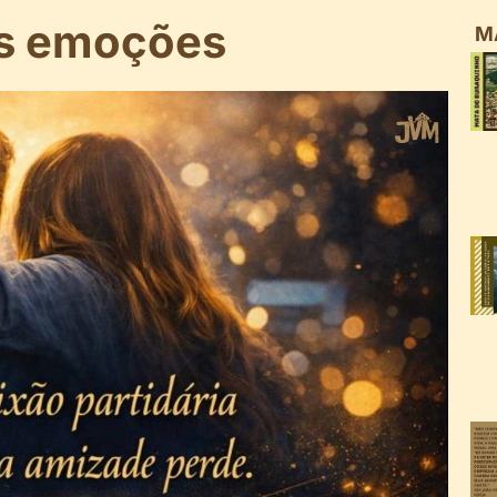
 as emoções
M