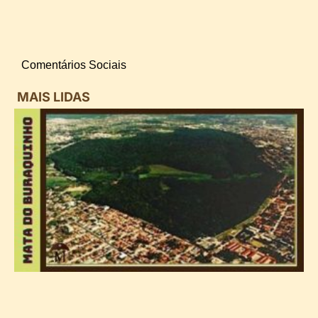
Comentários Sociais
MAIS LIDAS
i
d
B
n
d
P