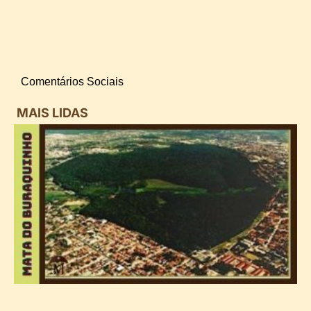
Comentários Sociais
MAIS LIDAS
i
d
B
n
d
P