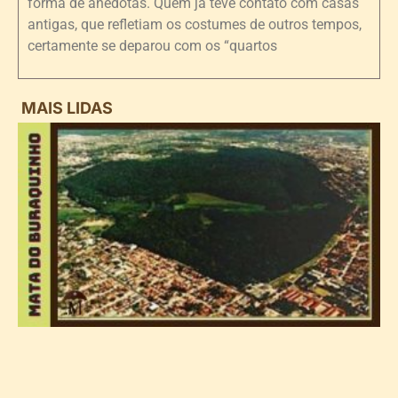
forma de anedotas. Quem já teve contato com casas
antigas, que refletiam os costumes de outros tempos,
certamente se deparou com os “quartos
MAIS LIDAS
i
d
B
n
d
P