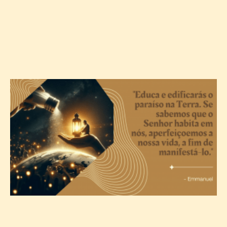
A
c
T