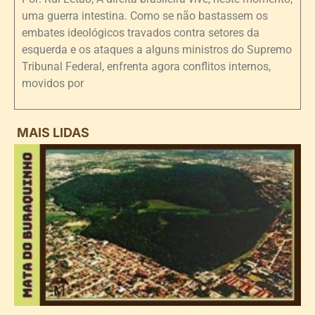
uma guerra intestina. Como se não bastassem os
embates ideológicos travados contra setores da
esquerda e os ataques a alguns ministros do Supremo
Tribunal Federal, enfrenta agora conflitos internos,
movidos por
MAIS LIDAS
i
d
B
n
d
P