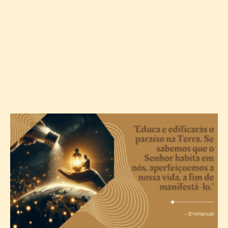
A
c
T