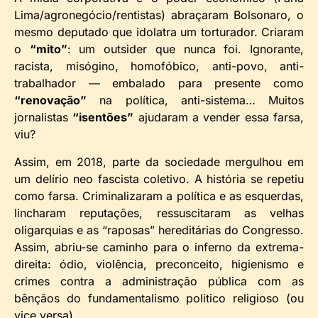
Lima/agronegócio/rentistas) abraçaram Bolsonaro, o
mesmo deputado que idolatra um torturador. Criaram
o
“mito”
: um outsider que nunca foi. Ignorante,
racista, misógino, homofóbico, anti-povo, anti-
trabalhador — embalado para presente como
“renovação”
na política, anti-sistema… Muitos
jornalistas
“isentões”
ajudaram a vender essa farsa,
viu?
Assim, em 2018, parte da sociedade mergulhou em
um delírio neo fascista coletivo. A história se repetiu
como farsa. Criminalizaram a política e as esquerdas,
lincharam reputações, ressuscitaram as velhas
oligarquias e as “raposas” hereditárias do Congresso.
Assim, abriu-se caminho para o inferno da extrema-
direita: ódio, violência, preconceito, higienismo e
crimes contra a administração pública com as
bênçãos do fundamentalismo politico religioso (ou
vice versa).