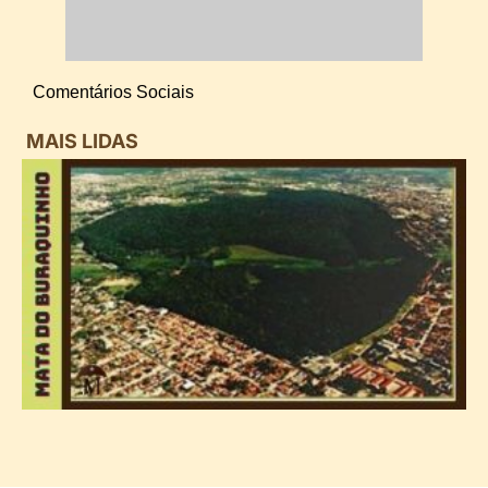
Comentários Sociais
MAIS LIDAS
i
d
B
n
d
P