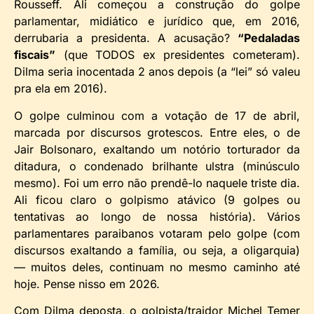
Rousseff. Ali começou a construção do golpe
parlamentar, midiático e jurídico que, em 2016,
derrubaria a presidenta. A acusação?
“Pedaladas
fiscais”
(que TODOS ex presidentes cometeram).
Dilma seria inocentada 2 anos depois (a “lei” só valeu
pra ela em 2016).
O golpe culminou com a votação de 17 de abril,
marcada por discursos grotescos. Entre eles, o de
Jair Bolsonaro, exaltando um notório torturador da
ditadura, o condenado brilhante ulstra (minúsculo
mesmo). Foi um erro não prendê-lo naquele triste dia.
Ali ficou claro o golpismo atávico (9 golpes ou
tentativas ao longo de nossa história). Vários
parlamentares paraibanos votaram pelo golpe (com
discursos exaltando a família, ou seja, a oligarquia)
— muitos deles, continuam no mesmo caminho até
hoje. Pense nisso em 2026.
Com Dilma deposta, o golpista/traidor Michel Temer