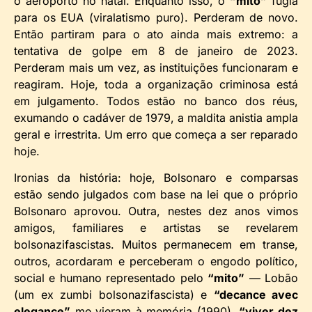
o aeroporto no natal. Enquanto isso, o
“mito”
fugia
para os EUA (viralatismo puro). Perderam de novo.
Então partiram para o ato ainda mais extremo: a
tentativa de golpe em 8 de janeiro de 2023.
Perderam mais um vez, as instituições funcionaram e
reagiram. Hoje, toda a organização criminosa está
em julgamento. Todos estão no banco dos réus,
exumando o cadáver de 1979, a maldita anistia ampla
geral e irrestrita. Um erro que começa a ser reparado
hoje.
Ironias da história: hoje, Bolsonaro e comparsas
estão sendo julgados com base na lei que o próprio
Bolsonaro aprovou. Outra, nestes dez anos vimos
amigos, familiares e artistas se revelarem
bolsonazifascistas. Muitos permanecem em transe,
outros, acordaram e perceberam o engodo político,
social e humano representado pelo
“mito”
— Lobão
(um ex zumbi bolsonazifascista) e
“decance avec
elegance”
me vieram à memória (1990),
“viver dez