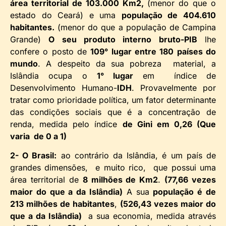
área territorial de 103.000 Km2,
(menor do que o
estado do Ceará) e uma
população de 404.610
habitantes.
(menor do que a população de Campina
Grande)
O seu produto interno bruto-PIB
lhe
confere o posto de
109° lugar entre 180 países do
mundo
. A despeito da sua pobreza material, a
Islândia ocupa o
1° lugar
em índice de
Desenvolvimento Humano-
IDH
. Provavelmente por
tratar como prioridade política, um fator determinante
das condições sociais que é a concentração de
renda, medida pelo índice
de Gini em 0,26 (Que
varia de 0 a 1)
2- O Brasil:
ao contrário da Islândia, é um país de
grandes dimensões, e muito rico, que possui uma
área territorial de
8 milhões de Km2
.
(77,66 vezes
maior do que a da Islândia)
A sua
população é de
213 milhões de habitantes
,
(526,43 vezes maior do
que a da Islândia)
a sua economia, medida através