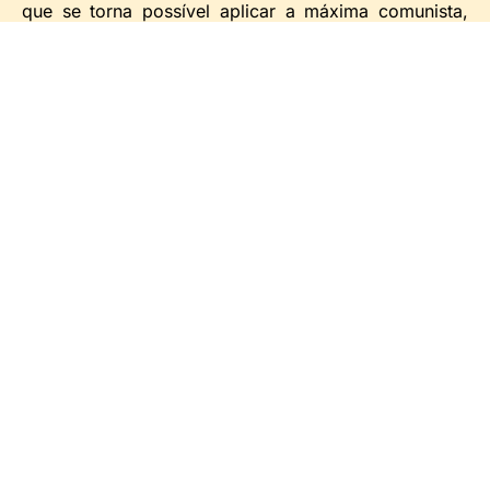
que se torna possível aplicar a máxima comunista,
infelizmente ainda não alcançada que propõe como
lema:
“DE CADA UM SEGUNDO A SUA CAPACIDADE E A
CADA UM SEGUNDO AS SUAS NECESSIDADES!”